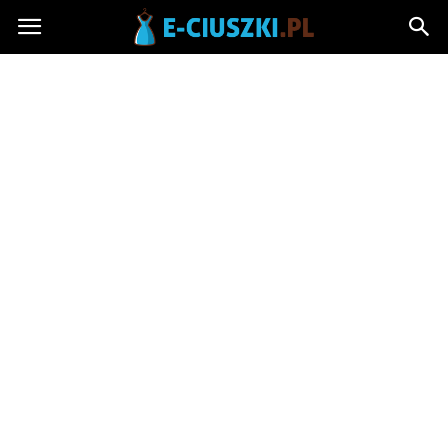
E-
ciuszki.pl