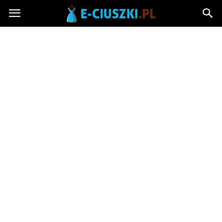
E-
ciuszki.pl