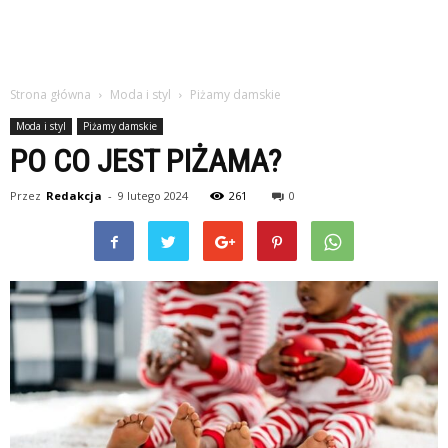
Strona główna
Moda i styl
Piżamy damskie
Moda i styl
Piżamy damskie
PO CO JEST PIŻAMA?
Przez
Redakcja
-
9 lutego 2024
261
0