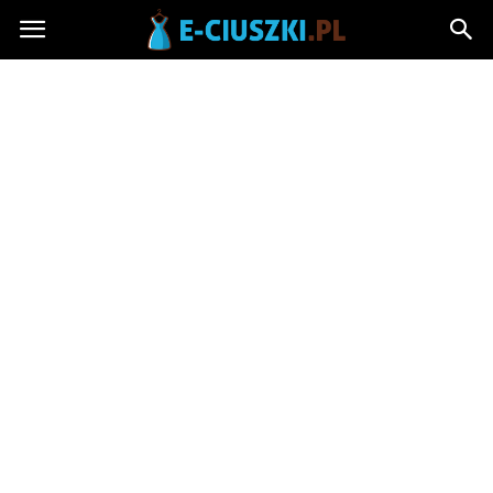
E-
ciuszki.pl