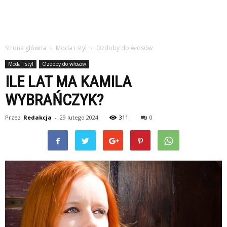
Strona główna
Moda i styl
Ozdoby do włosów
Moda i styl
Ozdoby do włosów
ILE LAT MA KAMILA
WYBRAŃCZYK?
Przez
Redakcja
-
29 lutego 2024
311
0