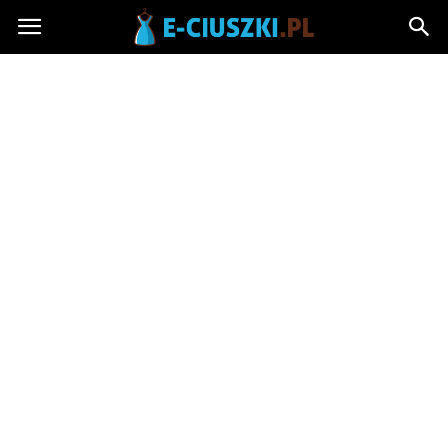
E-
ciuszki.pl