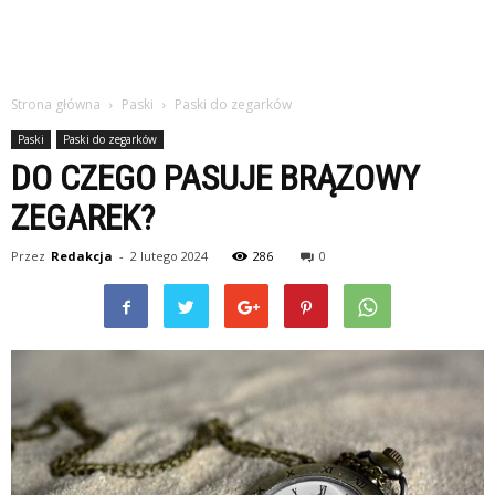
Strona główna
Paski
Paski do zegarków
Paski
Paski do zegarków
DO CZEGO PASUJE BRĄZOWY
ZEGAREK?
Przez
Redakcja
-
2 lutego 2024
286
0