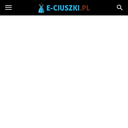
E-
ciuszki.pl