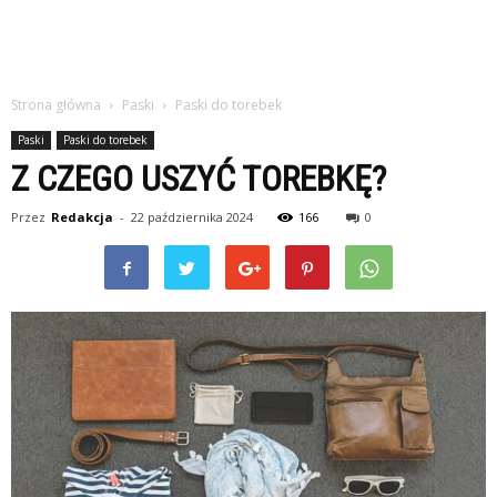
Strona główna
Paski
Paski do torebek
Paski
Paski do torebek
Z CZEGO USZYĆ TOREBKĘ?
Przez
Redakcja
-
22 października 2024
166
0