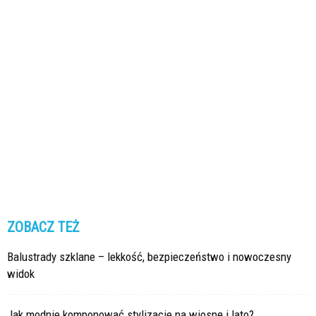
ZOBACZ TEŻ
Balustrady szklane – lekkość, bezpieczeństwo i nowoczesny
widok
Jak modnie komponować stylizacje na wiosnę i lato?