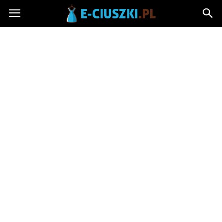
E-
ciuszki.pl