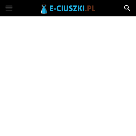
E-
ciuszki.pl