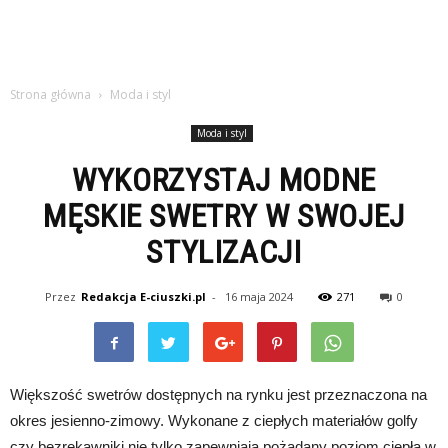
Strona główna
Moda i styl
Moda i styl
WYKORZYSTAJ MODNE
MĘSKIE SWETRY W SWOJEJ
STYLIZACJI
Przez
Redakcja E-ciuszki.pl
-
16 maja 2024
271
0
Większość swetrów dostępnych na rynku jest przeznaczona na
okres jesienno-zimowy. Wykonane z ciepłych materiałów golfy
czy bezrękawniki nie tylko zapewniają pożądany poziom ciepła w