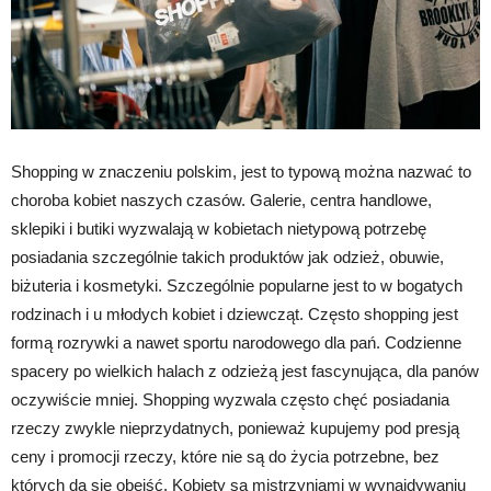
Shopping w znaczeniu polskim, jest to typową można nazwać to
choroba kobiet naszych czasów. Galerie, centra handlowe,
sklepiki i butiki wyzwalają w kobietach nietypową potrzebę
posiadania szczególnie takich produktów jak odzież, obuwie,
biżuteria i kosmetyki. Szczególnie popularne jest to w bogatych
rodzinach i u młodych kobiet i dziewcząt. Często shopping jest
formą rozrywki a nawet sportu narodowego dla pań. Codzienne
spacery po wielkich halach z odzieżą jest fascynująca, dla panów
oczywiście mniej. Shopping wyzwala często chęć posiadania
rzeczy zwykle nieprzydatnych, ponieważ kupujemy pod presją
ceny i promocji rzeczy, które nie są do życia potrzebne, bez
których da się obejść. Kobiety są mistrzyniami w wynajdywaniu