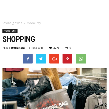
Strona główna
Moda i styl
Moda i styl
SHOPPING
Przez
Redakcja
-
5 lipca 2018
2276
0