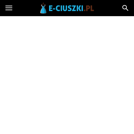
E-
ciuszki.pl