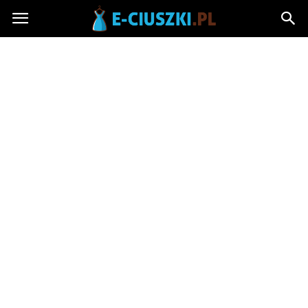
E-
ciuszki.pl