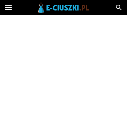
E-
ciuszki.pl