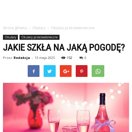
Strona główna
Okulary
Okulary przeciwsłoneczne
Okulary
Okulary przeciwsłoneczne
JAKIE SZKŁA NA JAKĄ POGODĘ?
Przez
Redakcja
-
13 maja 2025
152
0