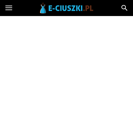
E-
ciuszki.pl