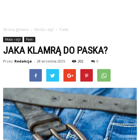
Strona główna
Moda i styl
Paski
Moda i styl
Paski
JAKA KLAMRĄ DO PASKA?
Przez
Redakcja
-
28 września 2025
202
0