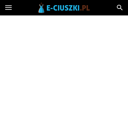
E-
ciuszki.pl