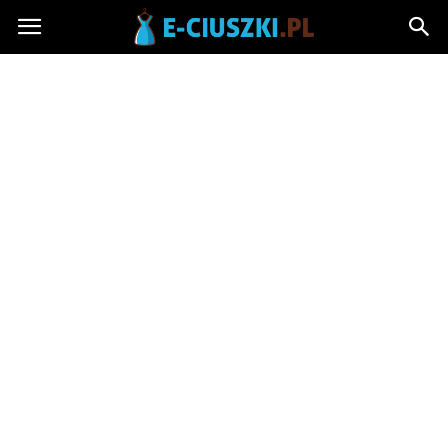
E-
ciuszki.pl