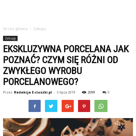
Strona główna
Zakupy
Zakupy
EKSKLUZYWNA PORCELANA JAK
POZNAĆ? CZYM SIĘ RÓŻNI OD
ZWYKŁEGO WYROBU
PORCELANOWEGO?
Przez
Redakcja E-ciuszki.pl
-
3 lipca 2019
2099
0