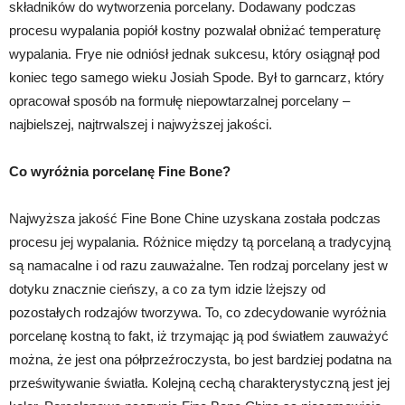
składników do wytworzenia porcelany. Dodawany podczas
procesu wypalania popiół kostny pozwalał obniżać temperaturę
wypalania. Frye nie odniósł jednak sukcesu, który osiągnął pod
koniec tego samego wieku Josiah Spode. Był to garncarz, który
opracował sposób na formułę niepowtarzalnej porcelany –
najbielszej, najtrwalszej i najwyższej jakości.
Co wyróżnia porcelanę Fine Bone?
Najwyższa jakość Fine Bone Chine uzyskana została podczas
procesu jej wypalania. Różnice między tą porcelaną a tradycyjną
są namacalne i od razu zauważalne. Ten rodzaj porcelany jest w
dotyku znacznie cieńszy, a co za tym idzie lżejszy od
pozostałych rodzajów tworzywa. To, co zdecydowanie wyróżnia
porcelanę kostną to fakt, iż trzymając ją pod światłem zauważyć
można, że jest ona półprzeźroczysta, bo jest bardziej podatna na
prześwitywanie światła. Kolejną cechą charakterystyczną jest jej