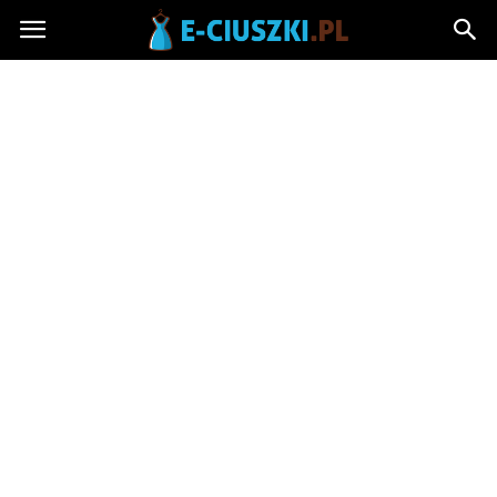
E-
ciuszki.pl