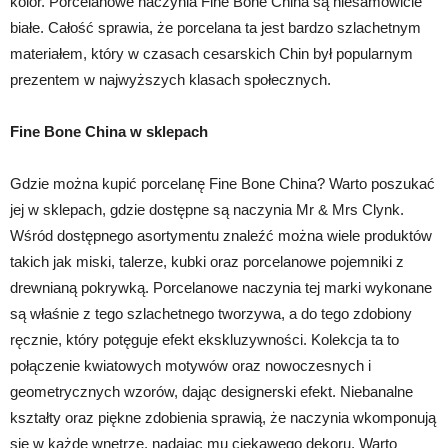
kolor. Porcelanowe naczynia Fine Bone China są niesamowicie
białe. Całość sprawia, że porcelana ta jest bardzo szlachetnym
materiałem, który w czasach cesarskich Chin był popularnym
prezentem w najwyższych klasach społecznych.
Fine Bone China w sklepach
Gdzie można kupić porcelanę Fine Bone China? Warto poszukać
jej w sklepach, gdzie dostępne są naczynia Mr & Mrs Clynk.
Wśród dostępnego asortymentu znaleźć można wiele produktów
takich jak miski, talerze, kubki oraz porcelanowe pojemniki z
drewnianą pokrywką. Porcelanowe naczynia tej marki wykonane
są właśnie z tego szlachetnego tworzywa, a do tego zdobiony
ręcznie, który potęguje efekt ekskluzywności. Kolekcja ta to
połączenie kwiatowych motywów oraz nowoczesnych i
geometrycznych wzorów, dając designerski efekt. Niebanalne
kształty oraz piękne zdobienia sprawią, że naczynia wkomponują
się w każde wnętrze, nadając mu ciekawego dekoru. Warto