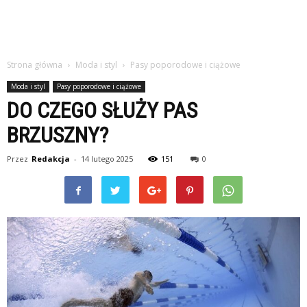
Strona główna
Moda i styl
Pasy poporodowe i ciążowe
Moda i styl
Pasy poporodowe i ciążowe
DO CZEGO SŁUŻY PAS
BRZUSZNY?
Przez
Redakcja
-
14 lutego 2025
151
0