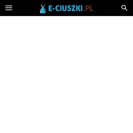
E-
ciuszki.pl