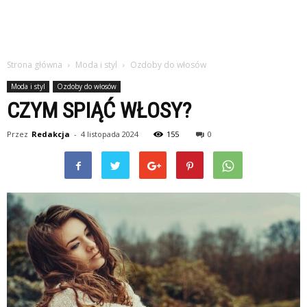
Strona główna
Moda i styl
Ozdoby do włosów
Moda i styl
Ozdoby do włosów
CZYM SPIĄĆ WŁOSY?
Przez
Redakcja
-
4 listopada 2024
155
0