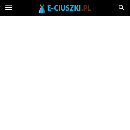
E-
ciuszki.pl