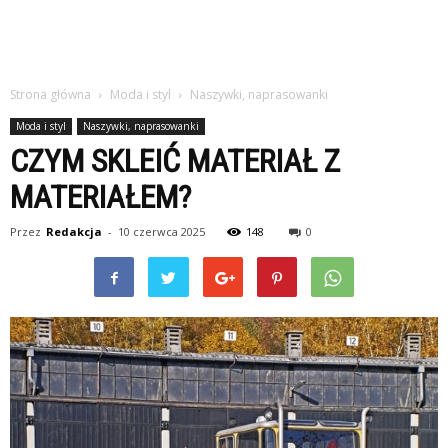
Strona główna
Moda i styl
Naszywki, naprasowanki
Moda i styl
Naszywki, naprasowanki
CZYM SKLEIĆ MATERIAŁ Z
MATERIAŁEM?
Przez
Redakcja
-
10 czerwca 2025
148
0