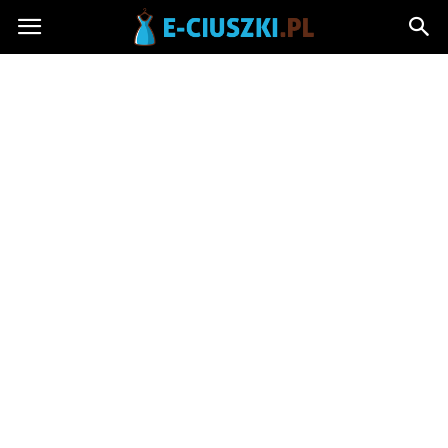
E-
ciuszki.pl