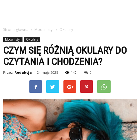
Strona główna
Moda i styl
Okulary
Moda i styl
Okulary
CZYM SIĘ RÓŻNIĄ OKULARY DO
CZYTANIA I CHODZENIA?
Przez
Redakcja
-
24 maja 2025
140
0