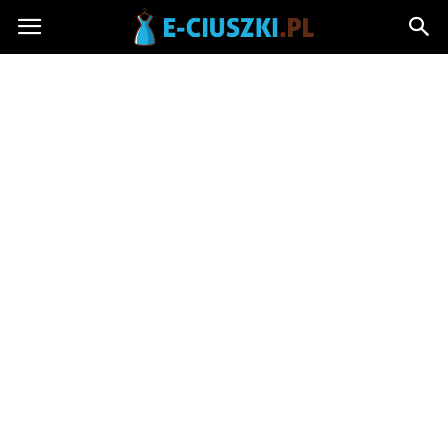
E-
ciuszki.pl