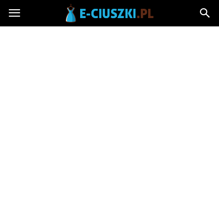
E-
ciuszki.pl