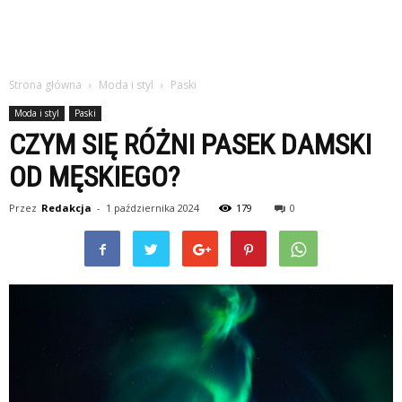
Strona główna
Moda i styl
Paski
Moda i styl
Paski
CZYM SIĘ RÓŻNI PASEK DAMSKI
OD MĘSKIEGO?
Przez
Redakcja
-
1 października 2024
179
0