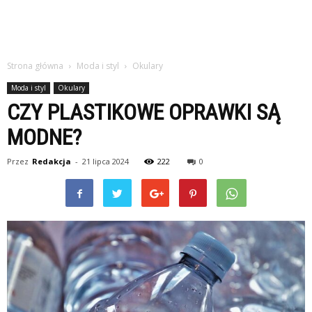
Strona główna
Moda i styl
Okulary
Moda i styl
Okulary
CZY PLASTIKOWE OPRAWKI SĄ
MODNE?
Przez
Redakcja
-
21 lipca 2024
222
0