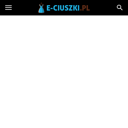
E-
ciuszki.pl