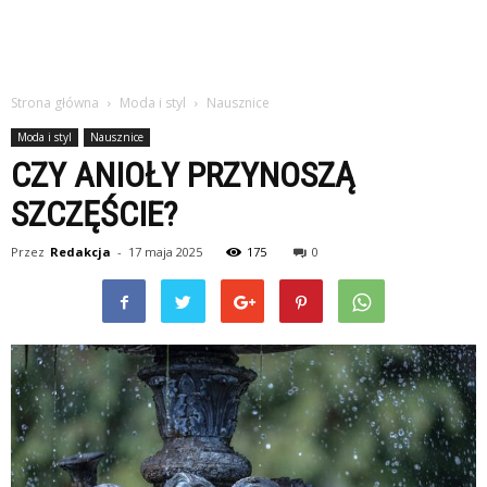
Strona główna
Moda i styl
Nausznice
Moda i styl
Nausznice
CZY ANIOŁY PRZYNOSZĄ
SZCZĘŚCIE?
Przez
Redakcja
-
17 maja 2025
175
0