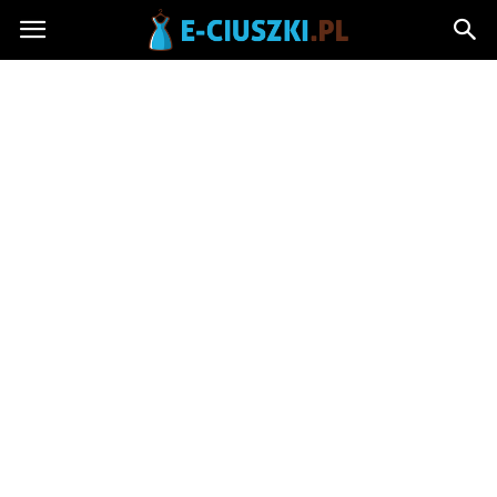
E-
ciuszki.pl