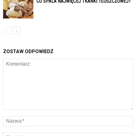
CO SPALA NAJWIĘCEJ TKANKI TŁUSZCZOWEJ?
ZOSTAW ODPOWIEDŹ