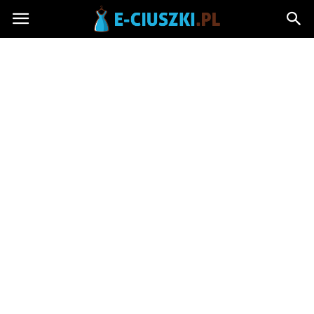
E-
ciuszki.pl