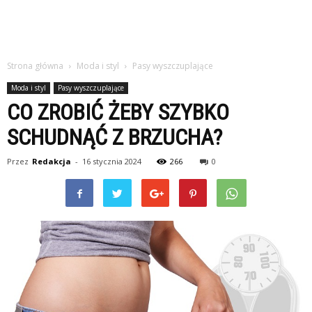
Strona główna
Moda i styl
Pasy wyszczuplające
Moda i styl
Pasy wyszczuplające
CO ZROBIĆ ŻEBY SZYBKO
SCHUDNĄĆ Z BRZUCHA?
Przez
Redakcja
-
16 stycznia 2024
266
0