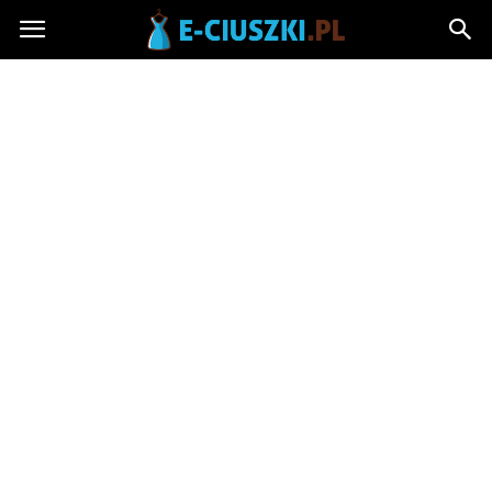
E-
ciuszki.pl