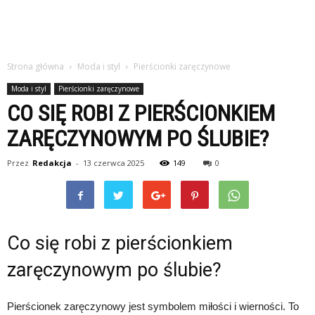
Strona główna
Moda i styl
Pierścionki zaręczynowe
Moda i styl
Pierścionki zaręczynowe
CO SIĘ ROBI Z PIERŚCIONKIEM
ZARĘCZYNOWYM PO ŚLUBIE?
Przez
Redakcja
-
13 czerwca 2025
149
0
Co się robi z pierścionkiem
zaręczynowym po ślubie?
Pierścionek zaręczynowy jest symbolem miłości i wierności. To