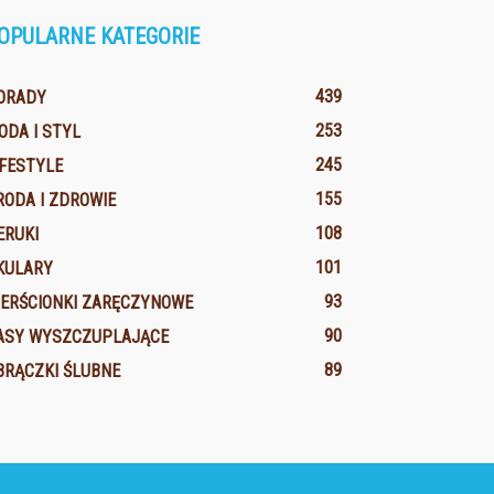
OPULARNE KATEGORIE
439
ORADY
253
ODA I STYL
245
IFESTYLE
155
RODA I ZDROWIE
108
ERUKI
101
KULARY
93
IERŚCIONKI ZARĘCZYNOWE
90
ASY WYSZCZUPLAJĄCE
89
BRĄCZKI ŚLUBNE