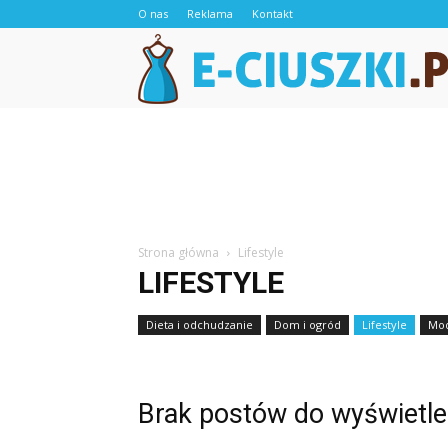
O nas
Reklama
Kontakt
Strona główna
Lifestyle
LIFESTYLE
Dieta i odchudzanie
Dom i ogród
Lifestyle
Mod
Brak postów do wyświetle