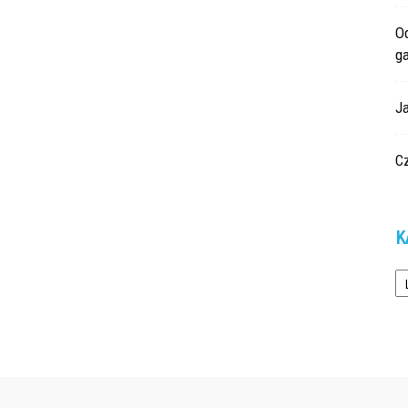
O
g
J
Cz
K
Ka