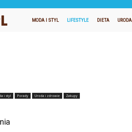
E-
MODA I STYL
LIFESTYLE
DIETA
URODA
ciuszki.pl
a i styl
Porady
Uroda i zdrowie
Zakupy
nia