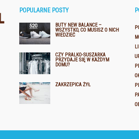
POPULARNE POSTY
P
BUTY NEW BALANCE –
P
WSZYSTKO, CO MUSISZ O NICH
WIEDZIEĆ
M
L
CZY PRALKO-SUSZARKA
U
PRZYDAJE SIĘ W KAŻDYM
DOMU?
P
O
ZAKRZEPICA ŻYŁ
P
P
O