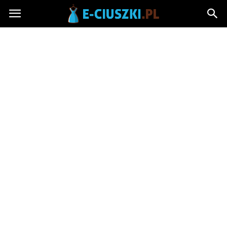
E-
ciuszki.pl